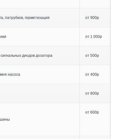
га, патрубков, герметизация
от 900р
ники
от 1 000р
 сигнальных диодов дозатора
от 500р
емня насоса
от 400р
от 800р
от 600р
ашины