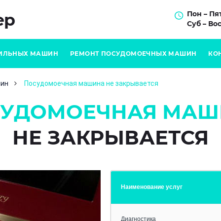
Пон – Пят
ер
Суб – Вос
ИЛЬНЫХ МАШИН
РЕМОНТ ПОСУДОМОЕЧНЫХ МАШИН
КО
шин
Посудомоечная машина не закрывается
СУДОМОЕЧНАЯ МАШ
НЕ ЗАКРЫВАЕТСЯ
Наименование услуг
Диагностика