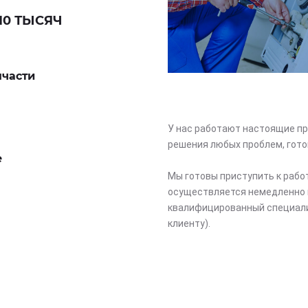
10 ТЫСЯЧ
пчасти
У нас работают настоящие пр
решения любых проблем, гото
е
Мы готовы приступить к рабо
осуществляется немедленно 
квалифицированный специали
клиенту).