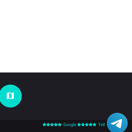
Google
Yell