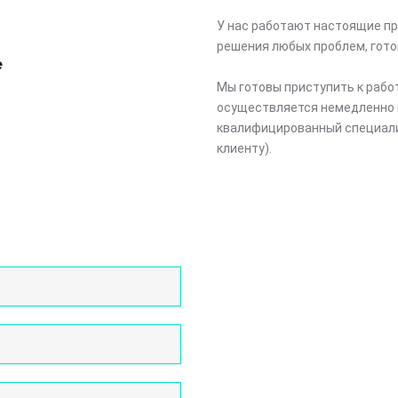
У нас работают настоящие пр
решения любых проблем, гото
е
Мы готовы приступить к рабо
осуществляется немедленно 
квалифицированный специали
клиенту).