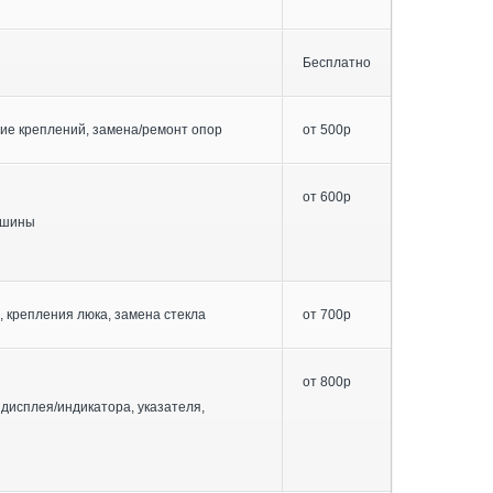
Бесплатно
ие креплений, замена/ремонт опор
от 500р
от 600р
ашины
, крепления люка, замена стекла
от 700р
от 800р
 дисплея/индикатора, указателя,