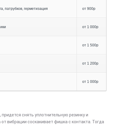
га, патрубков, герметизация
от 900р
ники
от 1 000р
от 1 500р
от 1 200р
от 1 000р
ь, придется снять уплотнительную резинку и
 от вибрации соскакивает фишка с контакта. Тогда