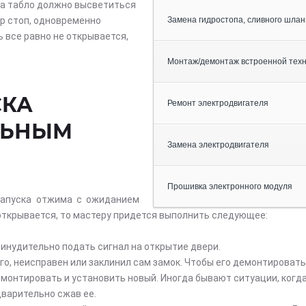
На табло должно высветиться
ор стоп, одновременно
Замена гидростопа, сливного шлан
ь все равно не открывается,
Монтаж/демонтаж встроенной тех
СКА
Ремонт электродвигателя
ЛЬНЫМ
Замена электродвигателя
Прошивка электронного модуля
запуска отжима с ожиданием
открывается, то мастеру придется выполнить следующее:
инудительно подать сигнал на открытие двери.
сего, неисправен или заклинил сам замок. Чтобы его демонтироват
емонтировать и установить новый. Иногда бывают ситуации, когда
дварительно сжав ее.